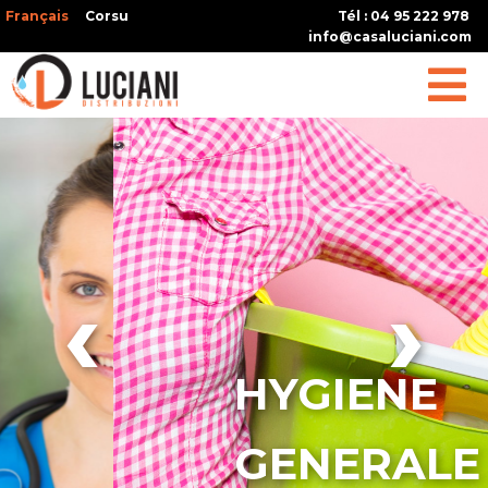
Français
Corsu
Tél : 04 95 222 978
info@casaluciani.com
‹
›
HYGIENE
GENERALE