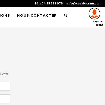
Tél : 04 95 222 978
info@casaluciani.com
IONS
NOUS CONTACTER
espace
client
nvoyé