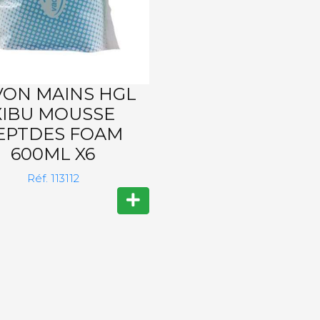
VON MAINS HGL
XIBU MOUSSE
EPTDES FOAM
600ML X6
Réf. 113112