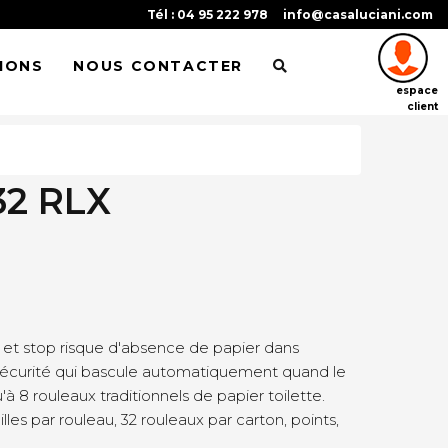
Tél : 04 95 222 978
info@casaluciani.com
IONS
NOUS CONTACTER
espace
client
32 RLX
e et stop risque d'absence de papier dans
sécurité qui bascule automatiquement quand le
'à 8 rouleaux traditionnels de papier toilette.
lles par rouleau, 32 rouleaux par carton, points,