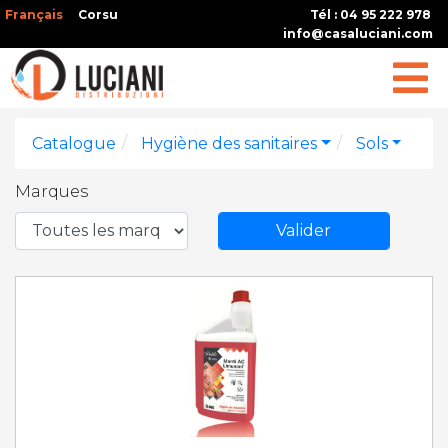
Français
Corsu
Tél : 04 95 222 978
info@casaluciani.com
Catalogue
Hygiène des sanitaires
Sols
Marques
Valider